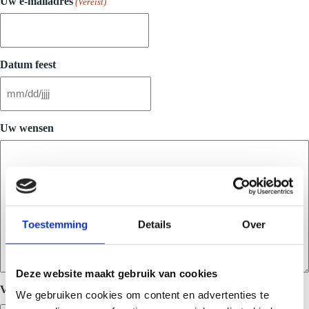
Uw e-mailadres
(Vereist)
Datum feest
MM
slash
DD
Uw wensen
slash
JJJJ
Toestemming
Details
Over
Deze website maakt gebruik van cookies
Vertel me ook meer over:
We gebruiken cookies om content en advertenties te
Welkomstdrankjes