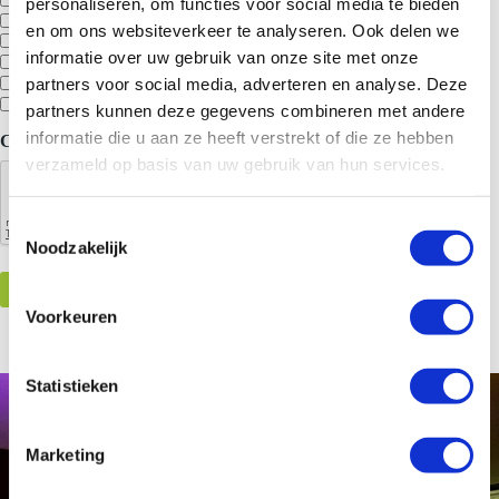
personaliseren, om functies voor social media te bieden
Gin Tonic bar
en om ons websiteverkeer te analyseren. Ook delen we
Thema aankleding
informatie over uw gebruik van onze site met onze
Eetbare logo’s
Rokende cocktails
partners voor social media, adverteren en analyse. Deze
‘Cocktails’-sign
partners kunnen deze gegevens combineren met andere
informatie die u aan ze heeft verstrekt of die ze hebben
CAPTCHA
verzameld op basis van uw gebruik van hun services.
T
Noodzakelijk
o
e
s
Voorkeuren
t
e
m
Statistieken
m
i
Marketing
n
g