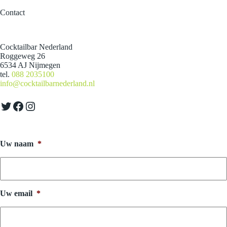
Contact
Cocktailbar Nederland
Roggeweg 26
6534 AJ Nijmegen
tel.
088 2035100
info@cocktailbarnederland.nl
Twitter
Facebook
Instagram
Uw naam
*
Uw email
*