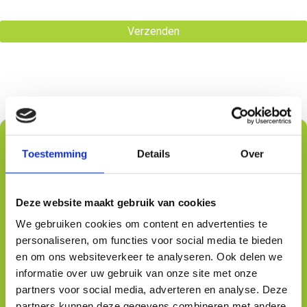
Toestemming
Details
Over
Gratis advies ontvangen
Deze website maakt gebruik van cookies
Volledige
naam
We gebruiken cookies om content en advertenties te
*
*
personaliseren, om functies voor social media te bieden
E-
en om ons websiteverkeer te analyseren. Ook delen we
mail
informatie over uw gebruik van onze site met onze
adres
partners voor social media, adverteren en analyse. Deze
*
*
Telefoonnummer
partners kunnen deze gegevens combineren met andere