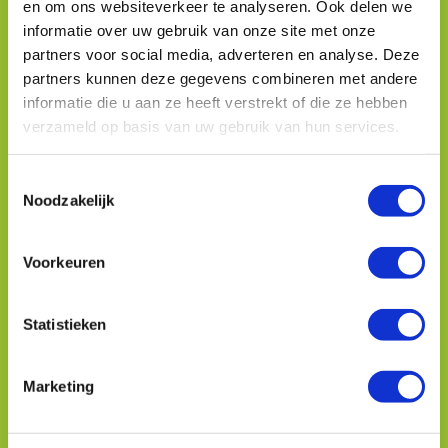
en om ons websiteverkeer te analyseren. Ook delen we
informatie over uw gebruik van onze site met onze
Gratis advies ontvangen
partners voor social media, adverteren en analyse. Deze
partners kunnen deze gegevens combineren met andere
informatie die u aan ze heeft verstrekt of die ze hebben
Volledige
verzameld op basis van uw gebruik van hun services.
naam
*
*
E-
T
mail
Noodzakelijk
o
adres
e
*
*
Telefoonnummer
s
Voorkeuren
*
*
t
e
Wensen
m
Statistieken
m
i
Vertel me ook meer over:
Marketing
n
g
Wekomstdrankjes
s