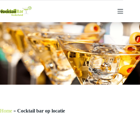
Ga
naar
de
inhoud
Home
»
Cocktail bar op locatie