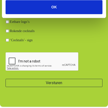
Gin Tonic bar
s
OK
e
Thema aankleding
l
Eetbare logo’s
e
c
Rokende cocktails
t
i
‘Cocktails’- sign
e