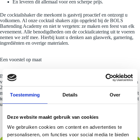
En leveren dit allemaal voor een scherpe prijs.
De cocktailshaker die meekomt is gastvrij proactief en ontzorgt u
volkomen. Al onze cocktail shakers zijn opgeleid bij de BOLS
Bartending Academy en niet te vergeten: ze maken een feest van elk
evenement. Alle benodigdheden om de cocktailcatering uit te voeren
nemen we zelf mee. Hierbij kunt u denken aan glaswerk, garnering,
ingrediënten en overige materialen.
Een voorstel op maat
Benieuwd wat we voor u kunnen betekenen? Vraag geheel
vrijblijvend een offerte aan voor onze
cocktail bar op locatie
. Binnen
24 uur komen wij met een voorstel op maat. Wij denken graag met u
mee en passen ons volledig aan uw wensen aan. Het enige wat u hoeft
Toestemming
Details
Over
te doen is een plekje voor ons reserveren wij doen de rest. Bij ons bent
u aan het juiste adres voor de mooiste cocktail bars van Nederland!
Deze website maakt gebruik van cookies
We gebruiken cookies om content en advertenties te
personaliseren, om functies voor social media te bieden